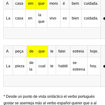
A
casa
em
que
moro
é
bem
cuidada.
la
La
casa
en
vivo
es
bien
cuidada.
que
A
peça
de
que
te
falei
estreia
hoje.
de
se
La
pieza
cual
te
hablé
hoy.
la
estrena
* Desde un punto de vista sintáctico el verbo portugués
gostar se asemeja más al verbo español querer que a al