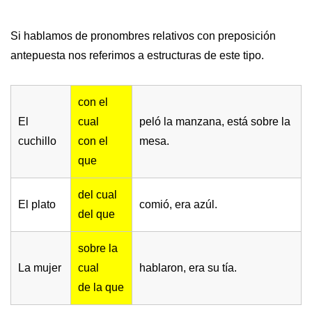
Si hablamos de pronombres relativos con preposición
antepuesta nos referimos a estructuras de este tipo.
con el
El
cual
peló la manzana, está sobre la
cuchillo
con el
mesa.
que
del cual
El plato
comió, era azúl.
del que
sobre la
La mujer
cual
hablaron, era su tía.
de la que