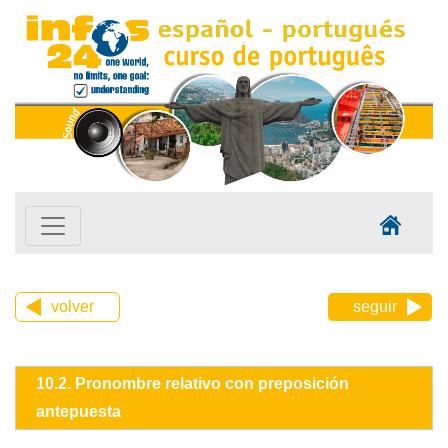
volver
seguir
10.2. Pronombre relativo con preposición
antepuesta