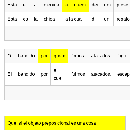
Esta
é
a
menina
a
quem
dei
um
presen
Esta
es
la
chica
a la cual
di
un
regalo
O
bandido
por
quem
fomos
atacados
fugiu.
el
El
bandido
por
fuimos
atacados,
escap
cual
Que, si el objeto preposicional es una cosa