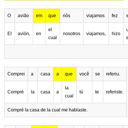
O
avião
em
que
nós
viajamos
fez
el
El
avión,
en
nosotros
viajamos,
hizo
cual
Comprei
a
casa
a
que
você
se
referiu.
la
Compré
la
casa
a
tú
te
referiste.
cual
Compré la casa de la cual me hablaste.