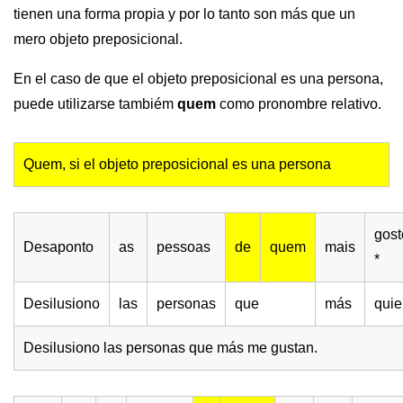
tienen una forma propia y por lo tanto son más que un
mero objeto preposicional.
En el caso de que el objeto preposicional es una persona,
puede utilizarse tambiém
quem
como pronombre relativo.
Quem, si el objeto preposicional es una persona
gost
Desaponto
as
pessoas
de
quem
mais
*
Desilusiono
las
personas
que
más
quie
Desilusiono las personas que más me gustan.