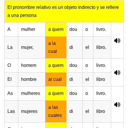
El pronombre relativo es un objeto indirecto y se refiere
a una persona
A
mulher
a quem
dou
o
livro.
a la
La
mujer,
di
el
libro.
cual
O
homem
a quem
dou
o
livro.
El
hombre
al cual
di
el
libro
As
mulheres
a quem
dou
o
livro.
a las
Las
mujeres
di
el
libro
cuales